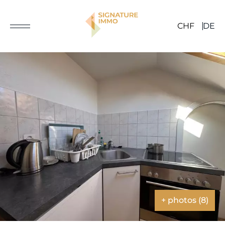
CHF
DE
+ photos (8)