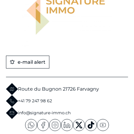
e-mail alert
Route du Bugnon 2
1726 Farvagny
+41 79 247 98 62
info@signature-immo.ch