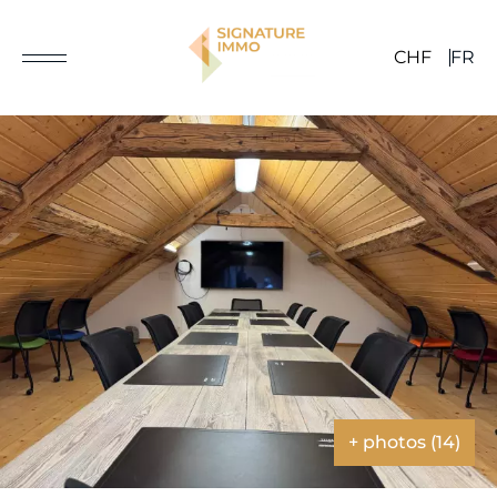
CHF
FR
+ photos (14)