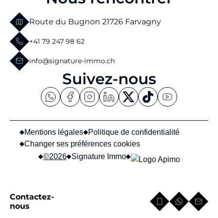
Route du Bugnon 2
1726 Farvagny
+41 79 247 98 62
info@signature-immo.ch
Suivez-nous
Mentions légales
Politique de confidentialité
Changer ses préférences cookies
©2026
Signature Immo
Contactez-
confidentialité
Ce site est protégé par reCAPTCHA et les règles de
et
nous
conditions d'utilisation
les
de Google s'appliquent.