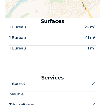
supplémentaire, et concentrez-vous sur votre
activité.
Contactez-nous dès aujourd'hui pour organiser
une visite !
Surfaces
1 Bureau
26 m²
1 Bureau
41 m²
1 Bureau
11 m²
Services
Internet
Meublé
Triple vitrage