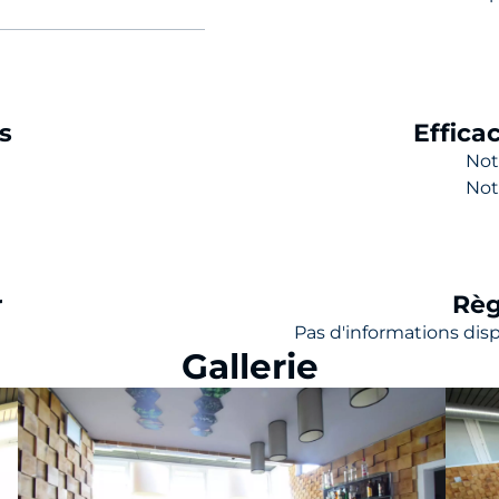
s
Effica
Not
Not
r
Règ
Pas d'informations dis
Gallerie