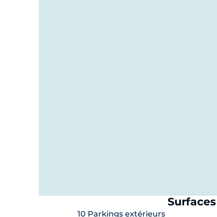
Cadre professionnel et résidentiel mixte offran
Conditions de location avantageuses :
Afin d’accompagner le démarrage de votre activ
1re période : CHF 4'648.20/mois TTC
2e période : CHF 5'405.00/mois TTC
3e période : CHF 5'945.50/mois TTC
4e période : CHF 6'377.90/mois TTC
(Loyer de base, TVA et charges incluses – cuisi
Un lieu idéal pour donner vie à votre concept 
Contactez-nous dès maintenant pour organiser 
Florian Blanco – Signature Immo
078 229 10 76
florian@signature-immo.ch
Surfaces
10 Parkings extérieurs