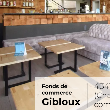
4 34
Fonds de
commerce
(Ch
Gibloux
com