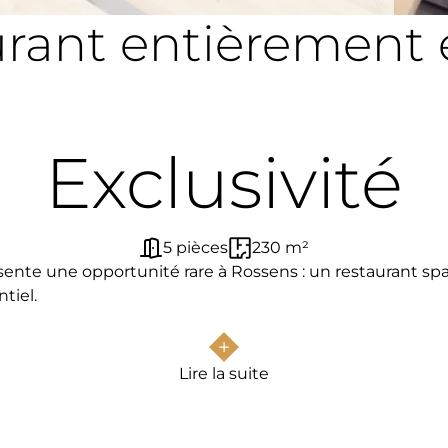
aurant entièrement 
Exclusivité
5 pièces
230 m²
te une opportunité rare à Rossens : un restaurant spac
tiel.
mmédiate de la route cantonale et de l’autoroute A12, c
 rare pour développer un concept de restauration innova
Lire la suite
: