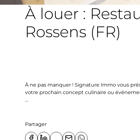
À louer : Rest
Rossens (FR)
À ne pas manquer ! Signature Immo vous présen
votre prochain concept culinaire ou événemen
Situé dans un immeuble moderne à proximité i
plusieurs niveaux représente une opportunité
Partager
Un espace complet, fonctionnel et polyvalent 