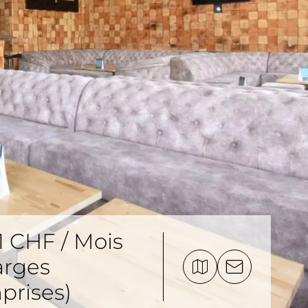
1 CHF / Mois
arges
prises)