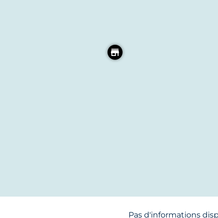
t un potentiel de clientèle variée
ité, un loyer progressif est proposé :
ne mise à disposition, possibilité de rachat du matériel à 
culinaire et événementiel.
une visite et découvrir le potentiel de ce bien unique 
Pas d'informations dis