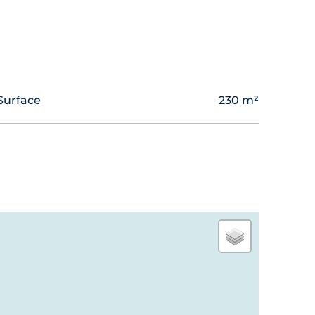
asse-plat vers les étages.
r à cigares. Terrasse ensoleillée avec vue
Surface
230 m²