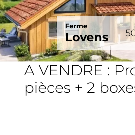
Ferme
5
Lovens
A VENDRE : Proj
pièces + 2 box