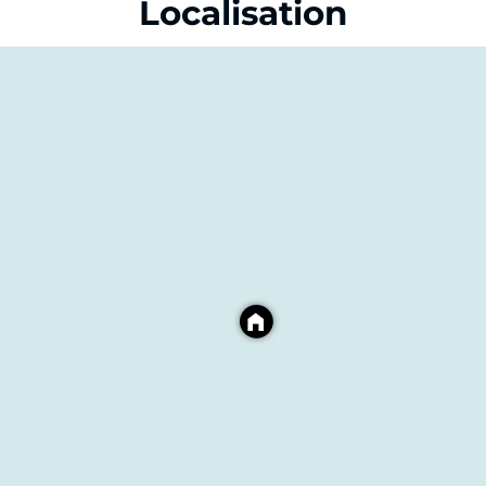
Localisation
n état actuel au prix de CHF 500'000.–
tièrement rénové, au prix de CHF 1'150'000.–
re, tranquillité et potentiel se rencontrent pour créer un 
 organiser une visite, contactez-nous dès maintenant.