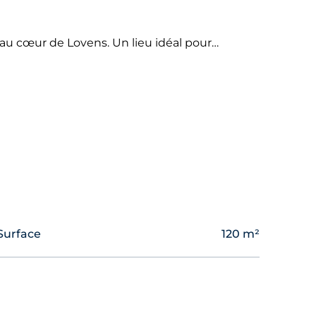
au cœur de Lovens. Un lieu idéal pour
ransformation en une maison de 4.5 pièces
on, vous permettant d’anticiper et de
, en bon état structurel, constitue un atout
Surface
120 m²