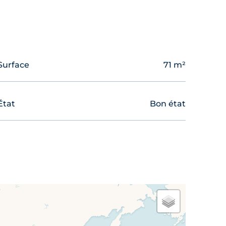
Surface
71 m²
État
Bon état