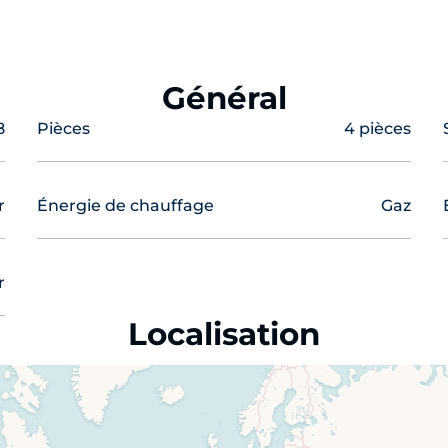
beaux jours
Général
8
Pièces
4 pièces
r
Énergie de chauffage
Gaz
r
ine | 3 chambres | Salle de bains / WC | Cave
Localisation