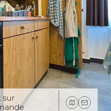
x sur
mande