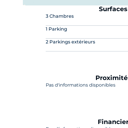
Un appartement alliant charme de l’ancien, r
Surfaces
3 Chambres
Laissez-vous séduire lors d’une visite, contac
1 Parking
2 Parkings extérieurs
Proximité
Pas d'informations disponibles
Financie