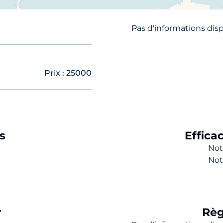
énovation moderne et situation centrale — une belle opp
Pas d'informations dis
tez-nous pour recevoir le dossier complet et convenir d’
Prix : 25000
s
Effica
Not
Not
r
Règ