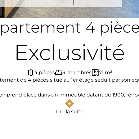
artement 4 pièce
Exclusivité
4 pièces
3 chambres
71 m²
ment de 4 pièces situé au 1er étage séduit par son équi
ien prend place dans un immeuble datant de 1900, rénové
ancien.
é et d’une distribution fluide, idéale pour une famille 
Lire la suite
des commodités.