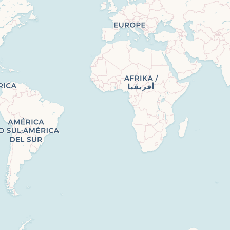
’appartement profite d’une proximité immédiate avec les
facilitant les déplacements vers les centres urbains vois
ure, Payerne offre une qualité de vie recherchée, idéale