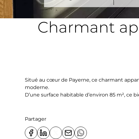
Charmant app
Situé au cœur de Payerne, ce charmant apparte
moderne.
D’une surface habitable d’environ 85 m², ce b
actuelles tout en conservant le caractère de l’
L’appartement bénéficie d’une belle luminosit
pratique et agréable à proximité immédiate 
Partager
Les atouts qui font la différence :