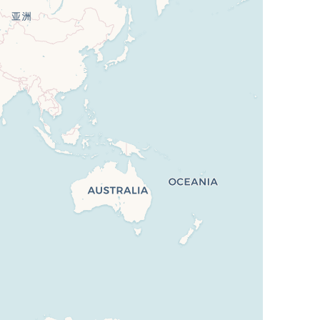
 commerces, écoles, restaurants et services.
ins. Les axes routiers principaux permettent
 pour conjuguer vie professionnelle et