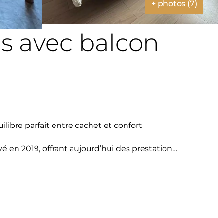
+ photos (7)
s avec balcon
libre parfait entre cachet et confort
 en 2019, offrant aujourd’hui des prestations
ou un couple recherchant un cadre de vie