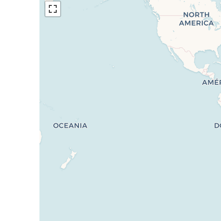
Cave privative d’env. 10 m²
Environnement & quartier :
Situé dans un quartier agréable de Payerne, l
La gare CFF est accessible rapidement à pied, 
également une excellente mobilité.
Entre dynamisme local et proximité avec la nat
personnelle.
Informations pratiques :
Surface habitable : env. 85 m²
Balcon : env. 10 m²
Cave : env. 10 m²
Parking : 2 places extérieures
Année de construction : 1900
Rénovation : 2019
Disponibilité : à convenir